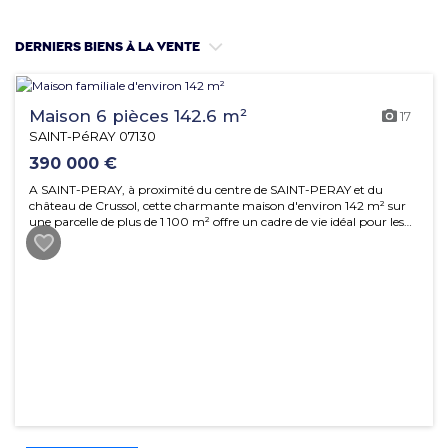
Derniers biens à la vente
Maison 6 pièces 142.6 m²
17
SAINT-PéRAY 07130
390 000 €
A SAINT-PERAY, à proximité du centre de SAINT-PERAY et du
château de Crussol, cette charmante maison d'environ 142 m² sur
une parcelle de plus de 1 100 m² offre un cadre de vie idéal pour les
familles.
En rez-de-chaussée, vous trouverez une entrée, une cuisine séparée,
un vaste séjour / salon de plus de 50 m², un coin nuit avec deux
chambres dont une suite parentale avec sa salle d'eau., une
buanderie, une salle de bain, un W.C. indépendant. A l'étage, deux
autres chambres, une salle d'eau avec W.C. et l'accès à des combles
aménagées ainsi qu'un atelier. Un vaste sous-sol ainsi qu'un garage
complète ce bien.
Chauffage électrique et poêle à bois.
Ne manquez pas cette opportunité unique de vivre dans un quartier
dynamique et bien desservi. Contactez-nous pour plus