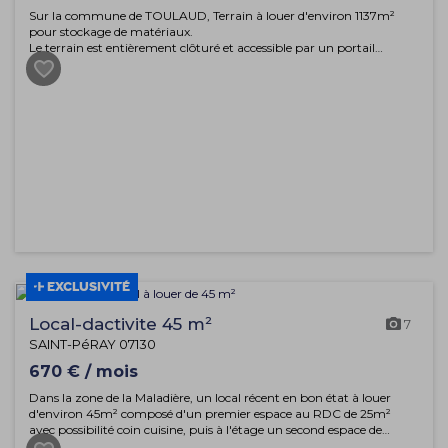
Sur la commune de TOULAUD, Terrain à louer d'environ 1137m²
pour stockage de matériaux.
Le terrain est entièrement clôturé et accessible par un portail
automatique.
DISPONIBLE DEBUT MARS
EXCLUSIVITÉ
Local-dactivite 45 m²
7
SAINT-PéRAY 07130
670 € / mois
Dans la zone de la Maladière, un local récent en bon état à louer
d'environ 45m² composé d'un premier espace au RDC de 25m²
avec possibilité coin cuisine, puis à l'étage un second espace de
bureau avec une salle d'eau/WC.