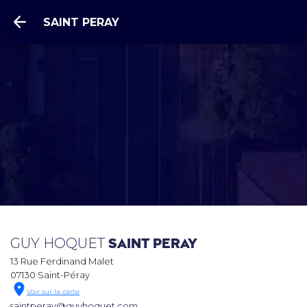
SAINT PERAY
GUY HOQUET
SAINT PERAY
13 Rue Ferdinand Malet
07130 Saint-Péray
Voir sur la carte
saintperay@guyhoquet.com