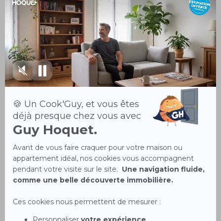
Votre agence vous accompagne
près de chez vous
Votre agence immobilière à SAINT PERAY vous propose
une approche multi-métiers. Nos agents sont à vos côtés
durant toutes vos démarches de location, transaction
immobilière, vente de programmes neufs ou de terrains.
Notre équipe est également composée d’experts en
opérations viagères, en gestion locative ou encore en
cession de fonds de commerce ou d’entreprise. Le savoir-
faire de votre agence Guy Hoquet s’étend donc sur tous les
plans techniques, commerciaux, juridiques et financiers
pour vous aider à concrétiser vos opérations immobilières.
N’hésitez pa à nous contacter, nous répondons à toutes
vos interrogations concernant la défiscalisation, l’estimation
de votre bien, la recherche de solutions de financement ou
d’assurance.